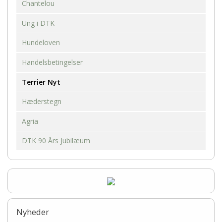
Chantelou
Ung i DTK
Hundeloven
Handelsbetingelser
Terrier Nyt
Hæderstegn
Agria
DTK 90 Års Jubilæum
Nyheder