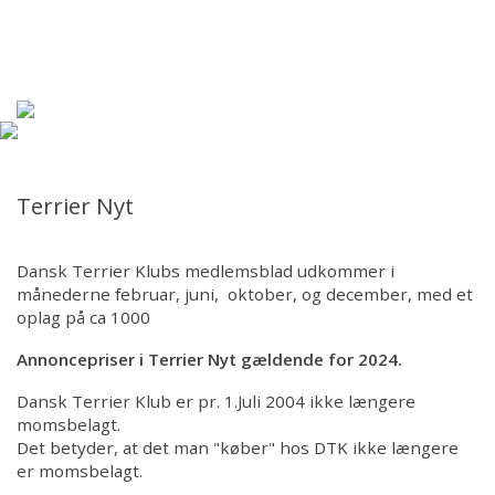
Forsiden
Hjem
Om DTK
Racer
Terrier Nyt
Kredse
Dansk Terrier Klubs medlemsblad udkommer i
månederne februar, juni, oktober, og december, med et
Udstilling/Show
oplag på ca 1000
Annoncepriser i Terrier Nyt gældende for 2024.
Aktiviteter/kalender
Dansk Terrier Klub er pr. 1.Juli 2004 ikke længere
momsbelagt.
Hvalpeliste
Det betyder, at det man "køber" hos DTK ikke længere
er momsbelagt.