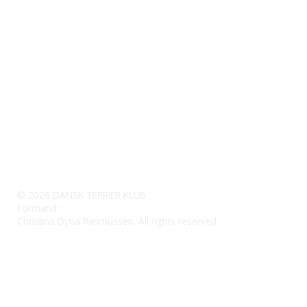
DANSK TERRIER KLUB
Formand
Christina Dyna Rasmussen
6670 Holsted
Telefon Mandag - Fredag 10 - 14
CVR-nummer 50 01 80 59
formanddtk@outlook.dk
© 2026 DANSK TERRIER KLUB
Formand
Christina Dyna Rasmussen. All rights reserved.
Reg.: 7360 Konto: 0001504258
Bank: Jyske Bank
IBAN-nr. DK 8473 6000 0150 4258