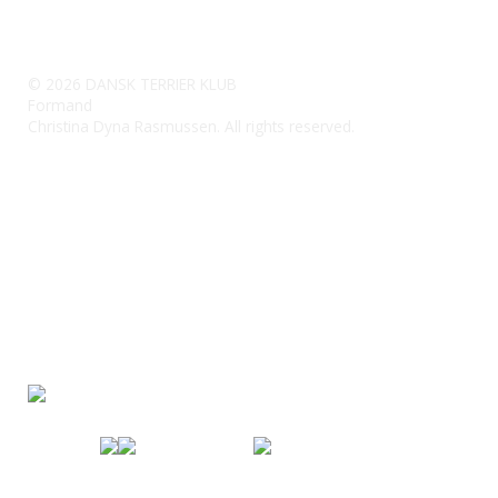
CVR-nummer 50 01 80 59
formanddtk@outlook.dk
© 2026 DANSK TERRIER KLUB
Formand
Christina Dyna Rasmussen. All rights reserved.
Reg.: 7360 Konto: 0001504258
Bank: Jyske Bank
IBAN-nr. DK 8473 6000 0150 4258
SWIFT-kode: JYBADKKK
Der kan betales med: Dankort, VISA, VISA/Dankort,
VISA Electron, MasterCard og MobilePay
Specialklub under
Fordi jeg elsker
Dansk Kennel Klub og FCI
min hund