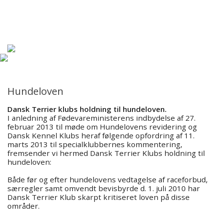
Forsiden
Hjem
Om DTK
Racer
Hundeloven
Dansk Terrier klubs holdning til hundeloven.
Kredse
I anledning af Fødevareministerens indbydelse af 27.
februar 2013 til møde om Hundelovens revidering og
Dansk Kennel Klubs heraf følgende opfordring af 11.
Udstilling/Show
marts 2013 til specialklubbernes kommentering,
fremsender vi hermed Dansk Terrier Klubs holdning til
hundeloven:
Aktiviteter/kalender
Både før og efter hundelovens vedtagelse af raceforbud,
særregler samt omvendt bevisbyrde d. 1. juli 2010 har
Hvalpeliste
Dansk Terrier Klub skarpt kritiseret loven på disse
områder.