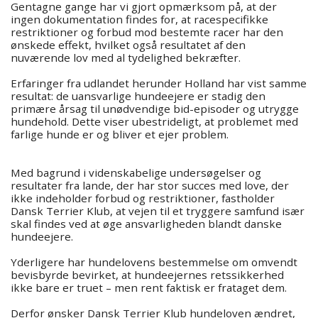
Min side
Gentagne gange har vi gjort opmærksom på, at der
ingen dokumentation findes for, at racespecifikke
restriktioner og forbud mod bestemte racer har den
MIN SIDE
ønskede effekt, hvilket også resultatet af den
nuværende lov med al tydelighed bekræfter.
Erfaringer fra udlandet herunder Holland har vist samme
resultat: de uansvarlige hundeejere er stadig den
primære årsag til unødvendige bid-episoder og utrygge
hundehold. Dette viser ubestrideligt, at problemet med
farlige hunde er og bliver et ejer problem.
Med bagrund i videnskabelige undersøgelser og
resultater fra lande, der har stor succes med love, der
ikke indeholder forbud og restriktioner, fastholder
Dansk Terrier Klub, at vejen til et tryggere samfund især
skal findes ved at øge ansvarligheden blandt danske
hundeejere.
Yderligere har hundelovens bestemmelse om omvendt
bevisbyrde bevirket, at hundeejernes retssikkerhed
ikke bare er truet – men rent faktisk er frataget dem.
Derfor ønsker Dansk Terrier Klub hundeloven ændret,