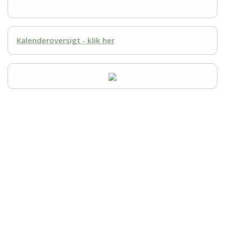
Kalenderoversigt - klik her
DANSK TERRIER KLUB
Formand
Christina Dyna Rasmussen
6670 Holsted
Telefon Mandag - Fredag 10 - 14
CVR-nummer 50 01 80 59
formanddtk@outlook.dk