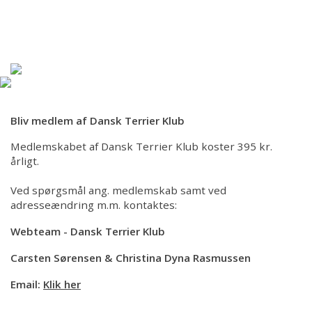
Forsiden
Hjem
Om DTK
Bliv medlem af Dansk Terrier Klub
Racer
Medlemskabet af Dansk Terrier Klub koster 395 kr.
Kredse
årligt.
Ved spørgsmål ang. medlemskab samt ved
Udstilling/Show
adresseændring m.m. kontaktes:
Webteam - Dansk Terrier Klub
Aktiviteter/kalender
Carsten Sørensen & Christina Dyna Rasmussen
Hvalpeliste
Email:
Klik her